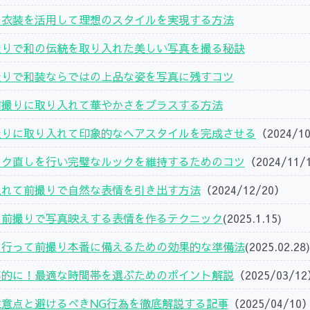
ル衣装を活用して理想のスタイルを実現する方法
撮りで和の伝統を取り入れた美しい写真を撮る秘訣
撮りで和装ならではの上品な姿を写真に残すコツ
前撮りに取り入れて華やかさをプラスする方法
撮りに取り入れて印象的なヘアスタイルを完成させる
（2024/1
イク直しを行い完璧なルックを維持するためのコツ
（2024/11/
入れて前撮りで自然な表情を引き出す方法
（2024/12/20）
て前撮りで写真映えする表情を作るテクニック
(2025.1.15)
を行って前撮り本番に備えるための効果的な準備法
(2025.02.28)
率的に！最適な時間帯を選ぶためのポイント解説
（2025/03/1
意点と避けるべきNG行為を徹底解説する記事
（2025/04/10