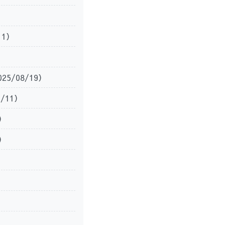
11）
025/08/19）
9/11）
4）
2）