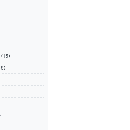
0/15）
18）
2）
）